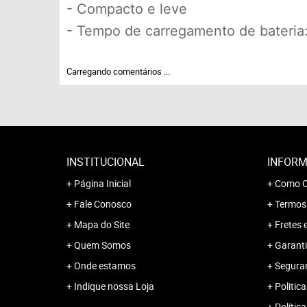
- Compacto e leve
- Tempo de carregamento de bateria:
Carregando comentários ...
INSTITUCIONAL
INFORM
Página Inicial
Como C
Fale Conosco
Termos
Mapa do Site
Fretes 
Quem Somos
Garanti
Onde estamos
Segura
Indique nossa Loja
Politica
Polític