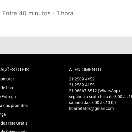
 Entre 40 minutos - 1 hora.
AÇÕES ÚTEIS
ATENDIMENTO
omprar
21
2589-4452
21
2589-4155
 de Uso
21
96667-8512
(WhatsApp)
e Entrega
segunda a sexta feira de 8:00 às 1
sábado das 8:00 às 13:00
a dos produtos
hbartefatos@gmail.com
nça
 de Frete Grátis
a de Privacidade