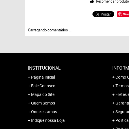
Recomendar produt
Sav
Carregando comentários ...
INSTITUCIONAL
INFORM
Página Inicial
Como C
Fale Conosco
Termos
Mapa do Site
Fretes 
Quem Somos
Garanti
Onde estamos
Segura
Indique nossa Loja
Politica
Polític