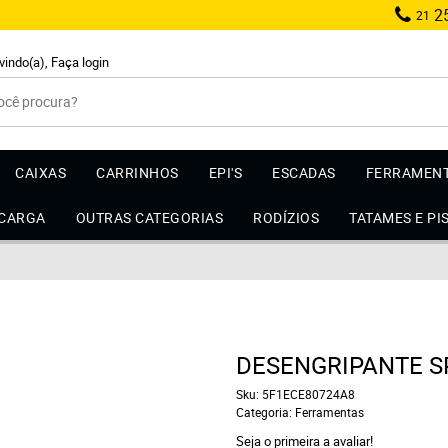
25
21
vindo(a),
Faça login
CAIXAS
CARRINHOS
EPI'S
ESCADAS
FERRAMEN
 CARGA
OUTRAS CATEGORIAS
RODÍZIOS
TATAMES E PI
DESENGRIPANTE S
Sku:
5F1ECE80724A8
Categoria:
Ferramentas
Seja o primeira a avaliar!