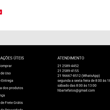
o
e
AÇÕES ÚTEIS
ATENDIMENTO
omprar
21
2589-4452
21
2589-4155
 de Uso
21
96667-8512
(WhatsApp)
e Entrega
segunda a sexta feira de 8:00 às 1
sábado das 8:00 às 13:00
a dos produtos
hbartefatos@gmail.com
nça
 de Frete Grátis
a de Privacidade