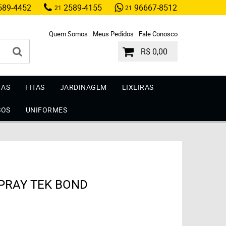
89-4452
2589-4155
96667-8512
21
21
Quem Somos
Meus Pedidos
Fale Conosco
R$ 0,00
TAS
FITAS
JARDINAGEM
LIXEIRAS
SOS
UNIFORMES
PRAY TEK BOND