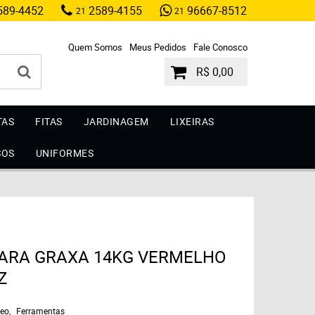
89-4452
2589-4155
96667-8512
21
21
Quem Somos
Meus Pedidos
Fale Conosco
R$ 0,00
TAS
FITAS
JARDINAGEM
LIXEIRAS
SOS
UNIFORMES
ARA GRAXA 14KG VERMELHO
Z
leo
Ferramentas