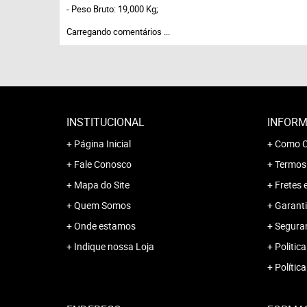
- Peso Bruto: 19,000 Kg;
Carregando comentários ...
INSTITUCIONAL
INFORM
Página Inicial
Como C
Fale Conosco
Termos
Mapa do Site
Fretes 
Quem Somos
Garanti
Onde estamos
Segura
Indique nossa Loja
Politica
Polític