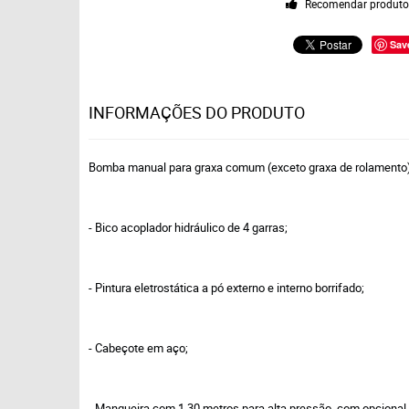
Recomendar produt
Sav
INFORMAÇÕES DO PRODUTO
Bomba manual para graxa comum (exceto graxa de rolamento)
- Bico acoplador hidráulico de 4 garras;
- Pintura eletrostática a pó externo e interno borrifado;
- Cabeçote em aço;
- Mangueira com 1,30 metros para alta pressão, com opcional