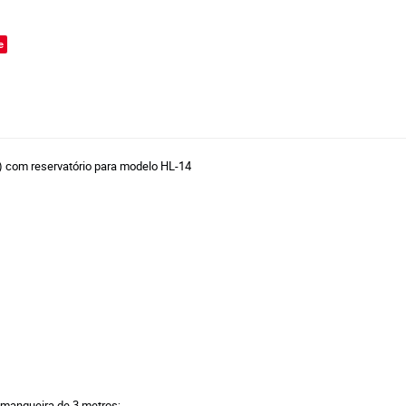
o
e
 com reservatório para modelo HL-14
 mangueira de 3 metros;