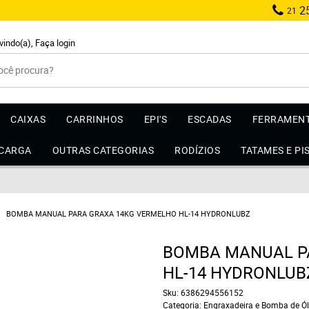
25
21
vindo(a),
Faça login
CAIXAS
CARRINHOS
EPI'S
ESCADAS
FERRAMEN
 CARGA
OUTRAS CATEGORIAS
RODÍZIOS
TATAMES E PI
BOMBA MANUAL PARA GRAXA 14KG VERMELHO HL-14 HYDRONLUBZ
BOMBA MANUAL P
HL-14 HYDRONLUB
Sku:
6386294556152
Categoria:
Engraxadeira e Bomba de Ó