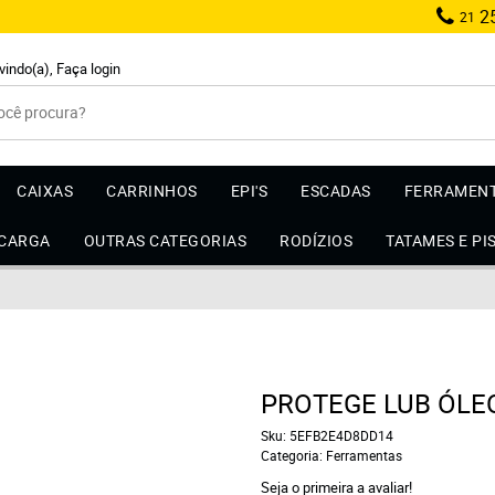
25
21
vindo(a),
Faça login
CAIXAS
CARRINHOS
EPI'S
ESCADAS
FERRAMEN
 CARGA
OUTRAS CATEGORIAS
RODÍZIOS
TATAMES E PI
PROTEGE LUB ÓLE
Sku:
5EFB2E4D8DD14
Categoria:
Ferramentas
Seja o primeira a avaliar!