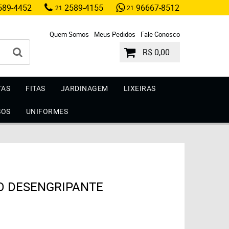
89-4452
2589-4155
96667-8512
21
21
Quem Somos
Meus Pedidos
Fale Conosco
R$ 0,00
TAS
FITAS
JARDINAGEM
LIXEIRAS
SOS
UNIFORMES
O DESENGRIPANTE