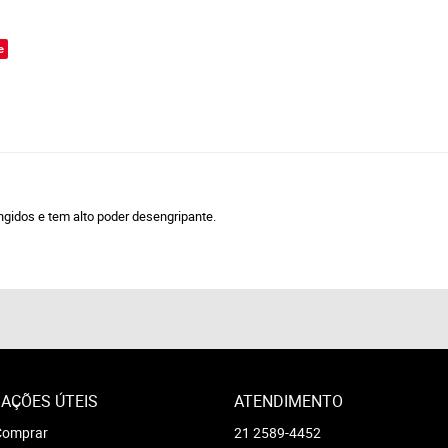
o
e
gidos e tem alto poder desengripante.
AÇÕES ÚTEIS
ATENDIMENTO
omprar
21
2589-4452