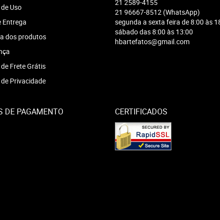
21
2589-4155
 de Uso
21
96667-8512
(WhatsApp)
e Entrega
segunda a sexta feira de 8:00 às 1
sábado das 8:00 às 13:00
a dos produtos
hbartefatos@gmail.com
nça
 de Frete Grátis
a de Privacidade
S DE PAGAMENTO
CERTIFICADOS