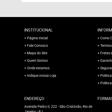
INSTITUCIONAL
INFORM
Página Inicial
Como C
Fale Conosco
Termos
Mapa do Site
Fretes 
Quem Somos
Garanti
Onde estamos
Segura
Indique nossa Loja
Politica
Polític
ENDEREÇO
FORMA
Avenida Pedro II, 222
-
São Cristóvão, Rio de
Janeiro
-
RJ