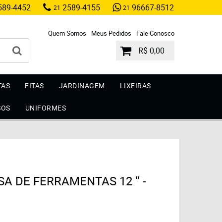
89-4452
2589-4155
96667-8512
21
21
Quem Somos
Meus Pedidos
Fale Conosco
R$ 0,00
TAS
FITAS
JARDINAGEM
LIXEIRAS
SOS
UNIFORMES
A DE FERRAMENTAS 12 ‘’ -