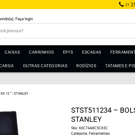
25
21
vindo(a),
Faça login
CAIXAS
CARRINHOS
EPI'S
ESCADAS
FERRAMEN
 CARGA
OUTRAS CATEGORIAS
RODÍZIOS
TATAMES E PI
S 12 ‘’ - STANLEY
STST511234 – BOLS
STANLEY
Sku:
60C74A8C5C65C
Categoria:
Ferramentas