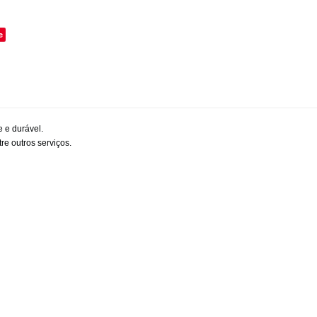
o
e
 e durável.
re outros serviços.