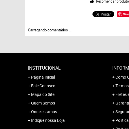
Recomendar produt
Sav
Carregando comentários ...
INSTITUCIONAL
INFORM
Página Inicial
Como C
Fale Conosco
Termos
Mapa do Site
Fretes 
Quem Somos
Garanti
Onde estamos
Segura
Indique nossa Loja
Politica
Polític