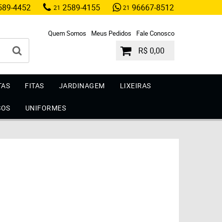
89-4452
2589-4155
96667-8512
21
21
Quem Somos
Meus Pedidos
Fale Conosco
R$ 0,00
TAS
FITAS
JARDINAGEM
LIXEIRAS
SOS
UNIFORMES