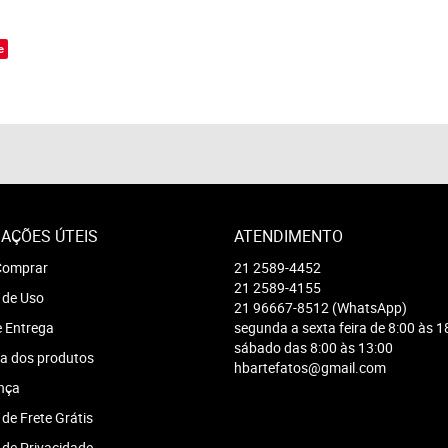
o
e
AÇÕES ÚTEIS
ATENDIMENTO
omprar
21
2589-4452
21
2589-4155
 de Uso
21
96667-8512
(WhatsApp)
e Entrega
segunda a sexta feira de 8:00 às 1
sábado das 8:00 às 13:00
a dos produtos
hbartefatos@gmail.com
nça
 de Frete Grátis
a de Privacidade