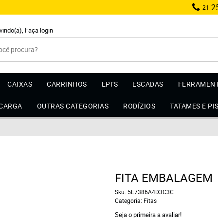
25
21
vindo(a),
Faça login
CAIXAS
CARRINHOS
EPI'S
ESCADAS
FERRAMEN
 CARGA
OUTRAS CATEGORIAS
RODÍZIOS
TATAMES E PI
FITA EMBALAGEM
Sku:
5E7386A4D3C3C
Categoria:
Fitas
Seja o primeira a avaliar!