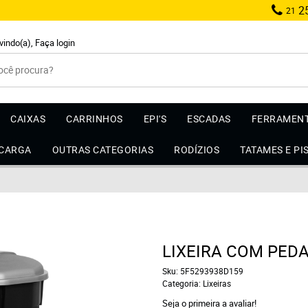
25
21
vindo(a),
Faça login
CAIXAS
CARRINHOS
EPI'S
ESCADAS
FERRAMEN
 CARGA
OUTRAS CATEGORIAS
RODÍZIOS
TATAMES E PI
LIXEIRA COM PEDA
Sku:
5F5293938D159
Categoria:
Lixeiras
Seja o primeira a avaliar!