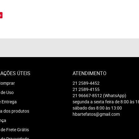
o
e
AÇÕES ÚTEIS
ATENDIMENTO
omprar
21
2589-4452
21
2589-4155
 de Uso
21
96667-8512
(WhatsApp)
e Entrega
segunda a sexta feira de 8:00 às 1
sábado das 8:00 às 13:00
a dos produtos
hbartefatos@gmail.com
nça
 de Frete Grátis
a de Privacidade