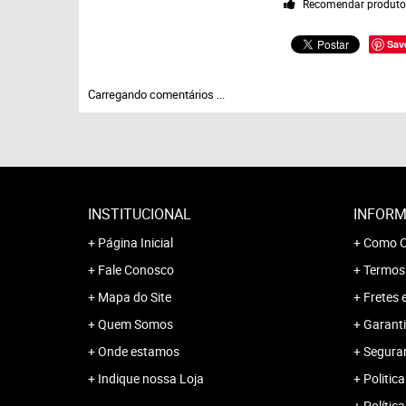
Recomendar produt
Sav
Carregando comentários ...
INSTITUCIONAL
INFORM
Página Inicial
Como C
Fale Conosco
Termos
Mapa do Site
Fretes 
Quem Somos
Garanti
Onde estamos
Segura
Indique nossa Loja
Politica
Polític