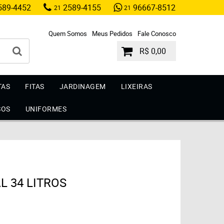
89-4452
2589-4155
96667-8512
21
21
Quem Somos
Meus Pedidos
Fale Conosco
R$ 0,00
TAS
FITAS
JARDINAGEM
LIXEIRAS
SOS
UNIFORMES
L 34 LITROS