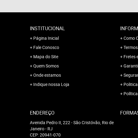
INSTITUCIONAL
INFORM
Página Inicial
Como C
Fale Conosco
Termos
Mapa do Site
Fretes 
Quem Somos
Garanti
Onde estamos
Segura
Indique nossa Loja
Politica
Polític
ENDEREÇO
FORMA
Avenida Pedro II, 222
-
São Cristóvão, Rio de
Janeiro
-
RJ
CEP: 20941-070