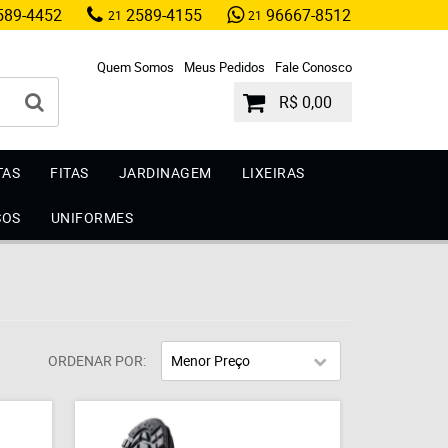
89-4452
2589-4155
96667-8512
21
21
Quem Somos
Meus Pedidos
Fale Conosco
R$ 0,00
TAS
FITAS
JARDINAGEM
LIXEIRAS
SOS
UNIFORMES
ORDENAR POR
Menor Preço