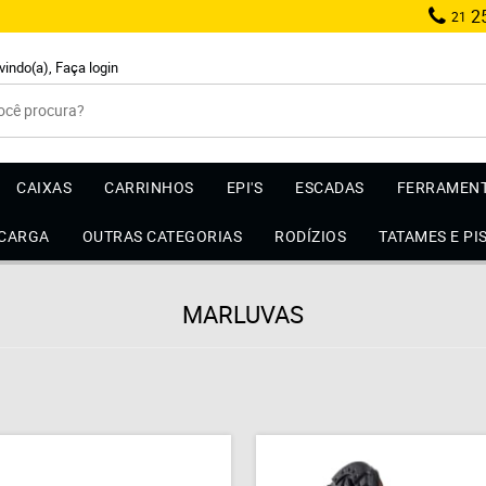
25
21
vindo(a),
Faça login
CAIXAS
CARRINHOS
EPI'S
ESCADAS
FERRAMEN
 CARGA
OUTRAS CATEGORIAS
RODÍZIOS
TATAMES E PI
MARLUVAS