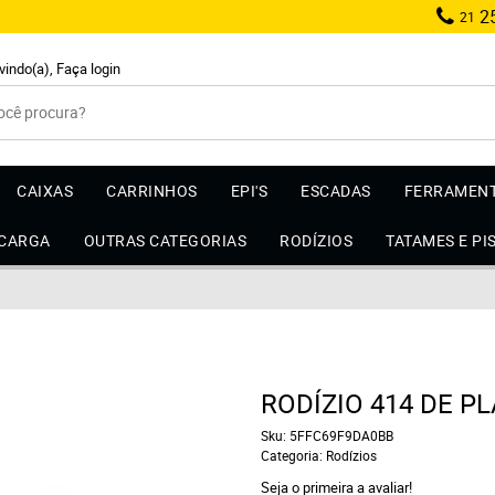
25
21
vindo(a),
Faça login
CAIXAS
CARRINHOS
EPI'S
ESCADAS
FERRAMEN
 CARGA
OUTRAS CATEGORIAS
RODÍZIOS
TATAMES E PI
RODÍZIO 414 DE P
Sku:
5FFC69F9DA0BB
Categoria:
Rodízios
Seja o primeira a avaliar!