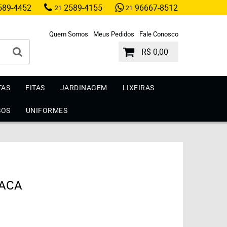
89-4452
2589-4155
96667-8512
21
21
Quem Somos
Meus Pedidos
Fale Conosco
R$ 0,00
TAS
FITAS
JARDINAGEM
LIXEIRAS
SOS
UNIFORMES
LACA