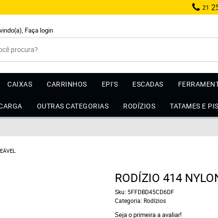
25
21
vindo(a),
Faça login
CAIXAS
CARRINHOS
EPI'S
ESCADAS
FERRAMEN
 CARGA
OUTRAS CATEGORIAS
RODÍZIOS
TATAMES E PI
UEÁVEL
RODÍZIO 414 NYL
Sku:
5FFDBD45CD6DF
Categoria:
Rodízios
Seja o primeira a avaliar!