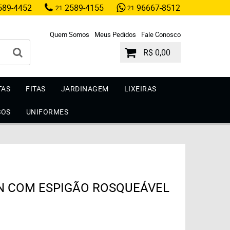
89-4452
2589-4155
96667-8512
21
21
Quem Somos
Meus Pedidos
Fale Conosco
R$ 0,00
TAS
FITAS
JARDINAGEM
LIXEIRAS
SOS
UNIFORMES
ON COM ESPIGÃO ROSQUEÁVEL